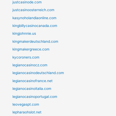
justcasinode.com
justcasinoosterreich.com
kasynoholandiaonline.com
kingbillycasinocanada.com
kingjohnnie.us
kingmakerdeutschland.com
kingmakergreece.com
kycoroners.com
legianocasinocz.com
legianocasinodeutschland.com
legianocasinofrance.net
legianocasinoitalia.com
legianocasinoportugal.com
leovegaspt.com
lepharaohslot.net