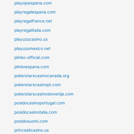
playojoespana.com
playregalespana.com
playregalfrance.net
playregalitalia.com
playuzucasino.us
playuzumexico.net
plinko-official.com
plinkoespana.com
pokerstarscasinocanada.org
pokerstarscasinopt.com
pokerstarscasinoslovenija.com
posidocasinoportugal.com
posidocasinotalia.com
posidosuomi.com
princealicasino.us