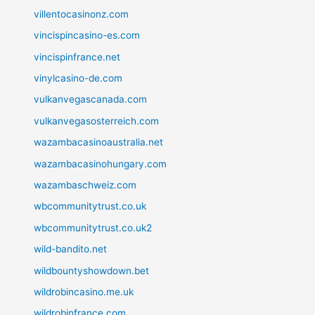
villentocasinonz.com
vincispincasino-es.com
vincispinfrance.net
vinylcasino-de.com
vulkanvegascanada.com
vulkanvegasosterreich.com
wazambacasinoaustralia.net
wazambacasinohungary.com
wazambaschweiz.com
wbcommunitytrust.co.uk
wbcommunitytrust.co.uk2
wild-bandito.net
wildbountyshowdown.bet
wildrobincasino.me.uk
wildrobinfrance.com