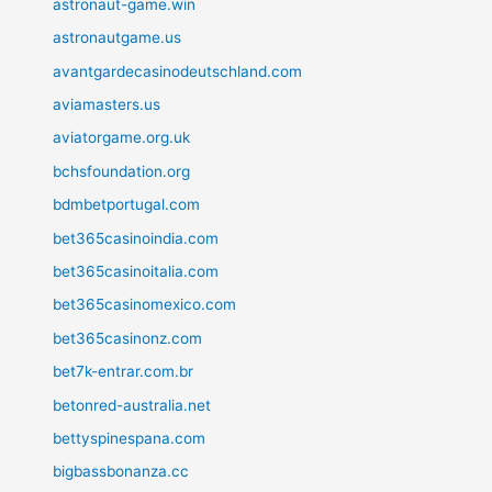
astronaut-game.win
astronautgame.us
avantgardecasinodeutschland.com
aviamasters.us
aviatorgame.org.uk
bchsfoundation.org
bdmbetportugal.com
bet365casinoindia.com
bet365casinoitalia.com
bet365casinomexico.com
bet365casinonz.com
bet7k-entrar.com.br
betonred-australia.net
bettyspinespana.com
bigbassbonanza.cc