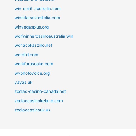
win-spirit-australia.com
winnitacasinoitalia.com
winvegasplus.org
wolfwinnercasinoaustralia.win
wonacokaszino.net
wordlid.com
workforusdakc.com
wvphotovoice.org
yayas.uk
zodiac-casino-canada.net
zodiaccasinoireland.com
zodiaccasinouk.uk