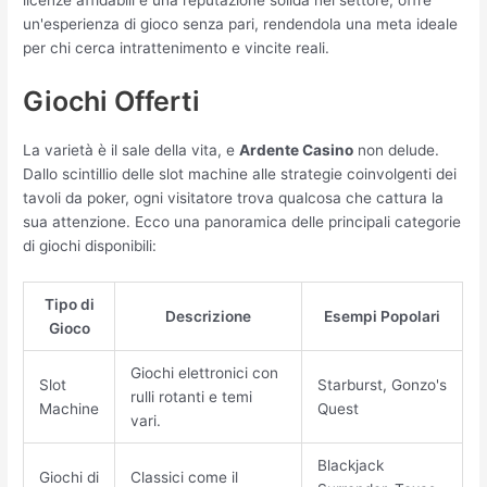
licenze affidabili e una reputazione solida nel settore, offre
un'esperienza di gioco senza pari, rendendola una meta ideale
per chi cerca intrattenimento e vincite reali.
Giochi Offerti
La varietà è il sale della vita, e
Ardente Casino
non delude.
Dallo scintillio delle slot machine alle strategie coinvolgenti dei
tavoli da poker, ogni visitatore trova qualcosa che cattura la
sua attenzione. Ecco una panoramica delle principali categorie
di giochi disponibili:
Tipo di
Descrizione
Esempi Popolari
Gioco
Giochi elettronici con
Slot
Starburst, Gonzo's
rulli rotanti e temi
Machine
Quest
vari.
Blackjack
Giochi di
Classici come il