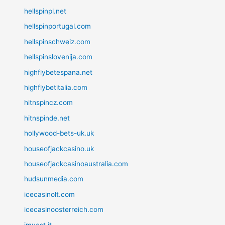
hellspinpl.net
hellspinportugal.com
hellspinschweiz.com
hellspinslovenija.com
highflybetespana.net
highflybetitalia.com
hitnspincz.com
hitnspinde.net
hollywood-bets-uk.uk
houseofjackcasino.uk
houseofjackcasinoaustralia.com
hudsunmedia.com
icecasinolt.com
icecasinoosterreich.com
imvest.it