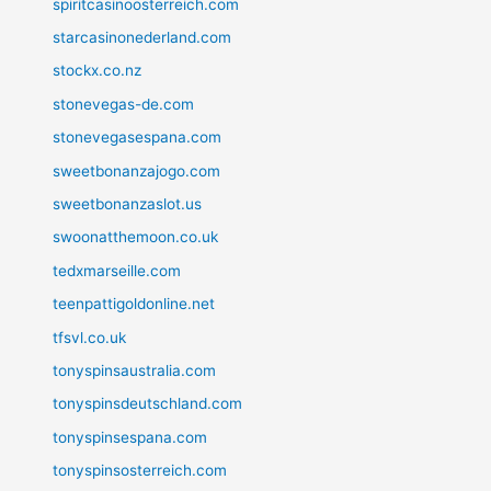
spiritcasinoosterreich.com
starcasinonederland.com
stockx.co.nz
stonevegas-de.com
stonevegasespana.com
sweetbonanzajogo.com
sweetbonanzaslot.us
swoonatthemoon.co.uk
tedxmarseille.com
teenpattigoldonline.net
tfsvl.co.uk
tonyspinsaustralia.com
tonyspinsdeutschland.com
tonyspinsespana.com
tonyspinsosterreich.com