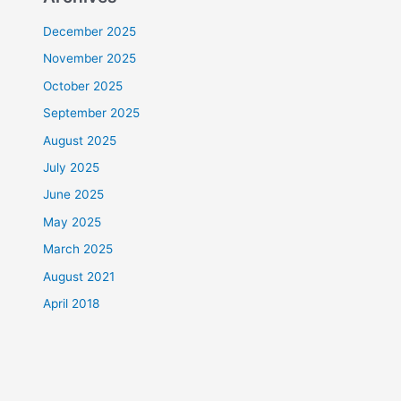
December 2025
November 2025
October 2025
September 2025
August 2025
July 2025
June 2025
May 2025
March 2025
August 2021
April 2018