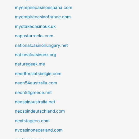
myempirecasinoespana.com
myempirecasinofrance.com
mystakecasinouk.uk
nappstarrocks.com
nationalcasinohungary.net
nationalcasinonz.org
naturegeek.me
needforslotsbelgie.com
neon54australia.com
neon54greece.net
neospinaustralia.net
neospindeutschland.com
nextstageco.com
nvcasinonederland.com