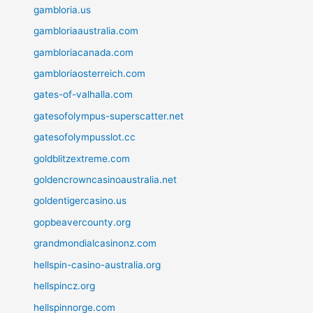
gambloria.us
gambloriaaustralia.com
gambloriacanada.com
gambloriaosterreich.com
gates-of-valhalla.com
gatesofolympus-superscatter.net
gatesofolympusslot.cc
goldblitzextreme.com
goldencrowncasinoaustralia.net
goldentigercasino.us
gopbeavercounty.org
grandmondialcasinonz.com
hellspin-casino-australia.org
hellspincz.org
hellspinnorge.com