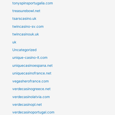
tonyspinsportugalia.com
treasurebowl.net
tsarscasino.uk
twincasino-sv.com
twincasinouk.uk
uk
Uncategorized
unique-casino-it.com
uniquecasinoespana.net
uniquecasinofrance.net
vegasherofrance.com
verdecasinogreece.net
verdecasinolatvia.com
verdecasinopl.net
verdecasinoportugal.com