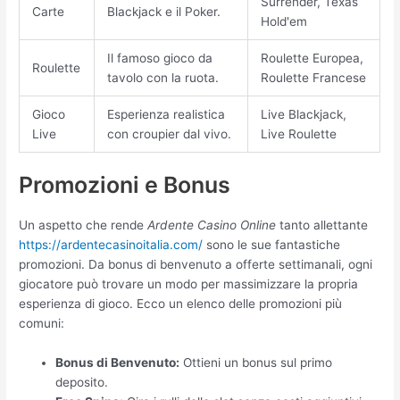
Surrender, Texas
Carte
Blackjack e il Poker.
Hold'em
Il famoso gioco da
Roulette Europea,
Roulette
tavolo con la ruota.
Roulette Francese
Gioco
Esperienza realistica
Live Blackjack,
Live
con croupier dal vivo.
Live Roulette
Promozioni e Bonus
Un aspetto che rende
Ardente Casino Online
tanto allettante
https://ardentecasinoitalia.com/
sono le sue fantastiche
promozioni. Da bonus di benvenuto a offerte settimanali, ogni
giocatore può trovare un modo per massimizzare la propria
esperienza di gioco. Ecco un elenco delle promozioni più
comuni:
Bonus di Benvenuto:
Ottieni un bonus sul primo
deposito.