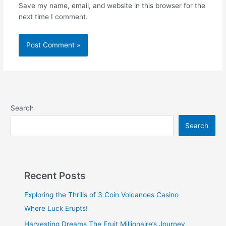
Save my name, email, and website in this browser for the
next time I comment.
Search
Search
Recent Posts
Exploring the Thrills of 3 Coin Volcanoes Casino
Where Luck Erupts!
Harvesting Dreams The Fruit Millionaire’s Journey