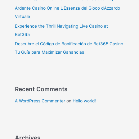
Ardente Casino Online L’Essenza del Gioco d’Azzardo
Virtuale
Experience the Thrill Navigating Live Casino at
Bet365
Descubre el Código de Bonificación de Bet365 Casino
Tu Guía para Maximizar Ganancias
Recent Comments
A WordPress Commenter
on
Hello world!
Archives