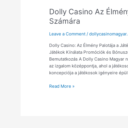
Dolly
Dolly Casino Az Élmén
Casino
Számára
Az
Élmény
Leave a Comment
/
dollycasinomagyar
Palotája
a
Dolly Casino: Az Élmény Palotája a J
Játékosok
Játékok Kínálata Promóciók és Bónusz
Számára
Bemutatkozás A Dolly Casino Magyar n
az izgalom középpontja, ahol a játékos
koncepciója a játékosok igényeire épül
Read More »