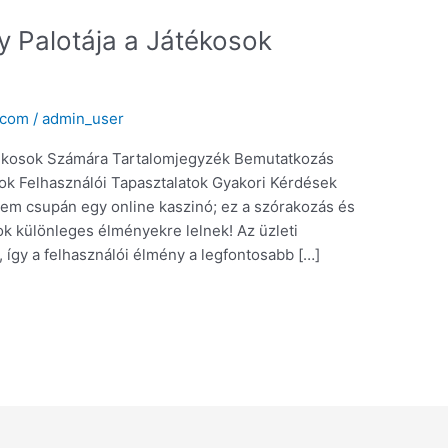
y Palotája a Játékosok
.com
/
admin_user
átékosok Számára Tartalomjegyzék Bemutatkozás
ok Felhasználói Tapasztalatok Gyakori Kérdések
em csupán egy online kaszinó; ez a szórakozás és
ok különleges élményekre lelnek! Az üzleti
, így a felhasználói élmény a legfontosabb […]