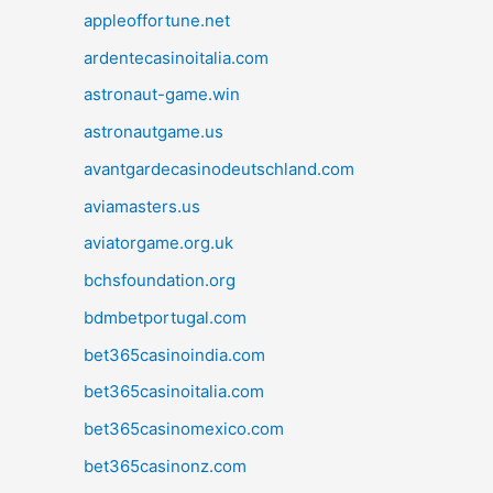
appleoffortune.net
ardentecasinoitalia.com
astronaut-game.win
astronautgame.us
avantgardecasinodeutschland.com
aviamasters.us
aviatorgame.org.uk
bchsfoundation.org
bdmbetportugal.com
bet365casinoindia.com
bet365casinoitalia.com
bet365casinomexico.com
bet365casinonz.com