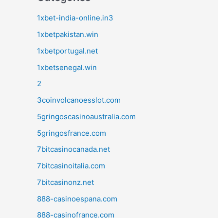
1xbet-india-online.in3
1xbetpakistan.win
1xbetportugal.net
1xbetsenegal.win
2
3coinvolcanoesslot.com
5gringoscasinoaustralia.com
5gringosfrance.com
7bitcasinocanada.net
7bitcasinoitalia.com
7bitcasinonz.net
888-casinoespana.com
888-casinofrance.com