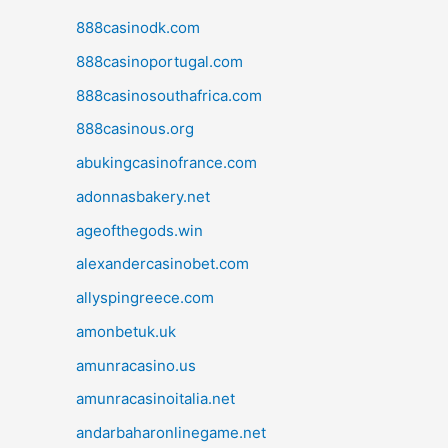
888casinodk.com
888casinoportugal.com
888casinosouthafrica.com
888casinous.org
abukingcasinofrance.com
adonnasbakery.net
ageofthegods.win
alexandercasinobet.com
allyspingreece.com
amonbetuk.uk
amunracasino.us
amunracasinoitalia.net
andarbaharonlinegame.net