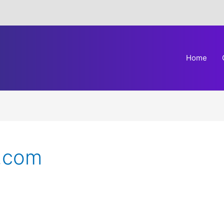
Home
a.com