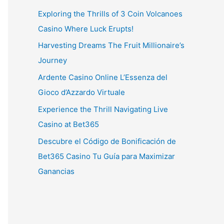
Exploring the Thrills of 3 Coin Volcanoes
Casino Where Luck Erupts!
Harvesting Dreams The Fruit Millionaire’s
Journey
Ardente Casino Online L’Essenza del
Gioco d’Azzardo Virtuale
Experience the Thrill Navigating Live
Casino at Bet365
Descubre el Código de Bonificación de
Bet365 Casino Tu Guía para Maximizar
Ganancias