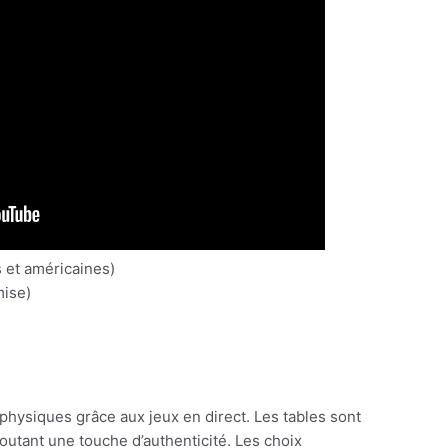
 et américaines)
mise)
physiques grâce aux jeux en direct. Les tables sont
outant une touche d’authenticité. Les choix