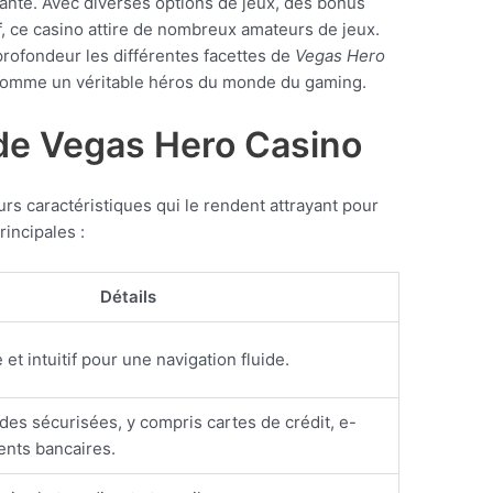
tante. Avec diverses options de jeux, des bonus
f, ce casino attire de nombreux amateurs de jeux.
profondeur les différentes facettes de
Vegas Hero
é comme un véritable héros du monde du gaming.
 de Vegas Hero Casino
rs caractéristiques qui le rendent attrayant pour
incipales :
Détails
t intuitif pour une navigation fluide.
des sécurisées, y compris cartes de crédit, e-
ents bancaires.