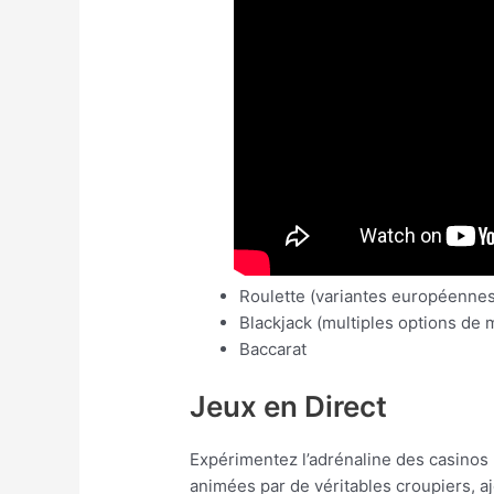
Roulette (variantes européennes
Blackjack (multiples options de 
Baccarat
Jeux en Direct
Expérimentez l’adrénaline des casinos 
animées par de véritables croupiers, aj