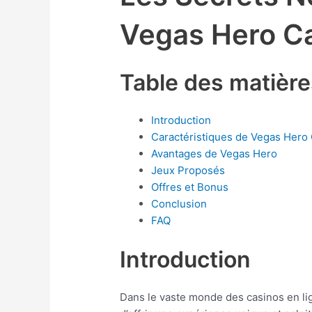
Vegas Hero C
Table des matière
Introduction
Caractéristiques de Vegas Hero
Avantages de Vegas Hero
Jeux Proposés
Offres et Bonus
Conclusion
FAQ
Introduction
Dans le vaste monde des casinos en li