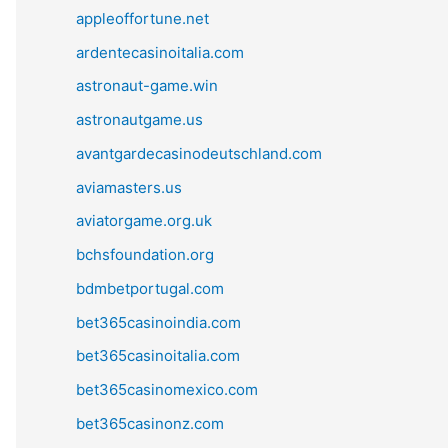
appleoffortune.net
ardentecasinoitalia.com
astronaut-game.win
astronautgame.us
avantgardecasinodeutschland.com
aviamasters.us
aviatorgame.org.uk
bchsfoundation.org
bdmbetportugal.com
bet365casinoindia.com
bet365casinoitalia.com
bet365casinomexico.com
bet365casinonz.com