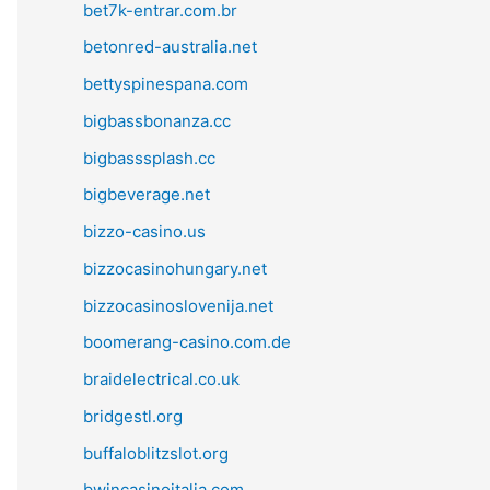
bet7k-entrar.com.br
betonred-australia.net
bettyspinespana.com
bigbassbonanza.cc
bigbasssplash.cc
bigbeverage.net
bizzo-casino.us
bizzocasinohungary.net
bizzocasinoslovenija.net
boomerang-casino.com.de
braidelectrical.co.uk
bridgestl.org
buffaloblitzslot.org
bwincasinoitalia.com