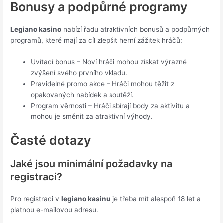
Bonusy a podpůrné programy
Legiano kasino
nabízí řadu atraktivních bonusů a podpůrných
programů, které mají za cíl zlepšit herní zážitek hráčů:
Uvítací bonus – Noví hráči mohou získat výrazné
zvýšení svého prvního vkladu.
Pravidelné promo akce – Hráči mohou těžit z
opakovaných nabídek a soutěží.
Program věrnosti – Hráči sbírají body za aktivitu a
mohou je směnit za atraktivní výhody.
Časté dotazy
Jaké jsou minimální požadavky na
registraci?
Pro registraci v
legiano kasinu
je třeba mít alespoň 18 let a
platnou e-mailovou adresu.