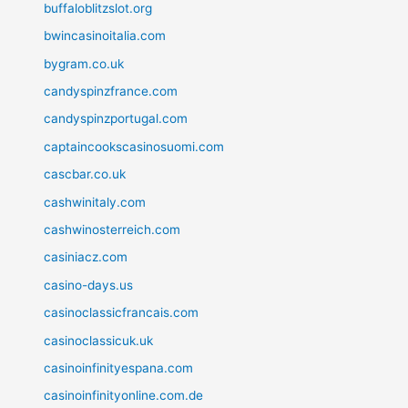
buffaloblitzslot.org
bwincasinoitalia.com
bygram.co.uk
candyspinzfrance.com
candyspinzportugal.com
captaincookscasinosuomi.com
cascbar.co.uk
cashwinitaly.com
cashwinosterreich.com
casiniacz.com
casino-days.us
casinoclassicfrancais.com
casinoclassicuk.uk
casinoinfinityespana.com
casinoinfinityonline.com.de