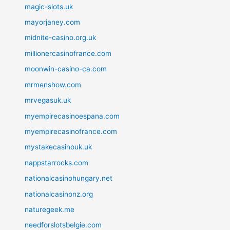
magic-slots.uk
mayorjaney.com
midnite-casino.org.uk
millionercasinofrance.com
moonwin-casino-ca.com
mrmenshow.com
mrvegasuk.uk
myempirecasinoespana.com
myempirecasinofrance.com
mystakecasinouk.uk
nappstarrocks.com
nationalcasinohungary.net
nationalcasinonz.org
naturegeek.me
needforslotsbelgie.com