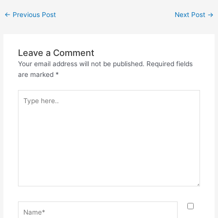
←
Previous Post
Next Post
→
Leave a Comment
Your email address will not be published.
Required fields
are marked
*
Type
here..
Name*