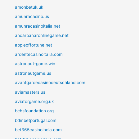
amonbetuk.uk
amunracasino.us
amunracasinoitalia.net
andarbaharonlinegame.net
appleoffortune.net
ardentecasinoitalia.com
astronaut-game.win
astronautgame.us
avantgardecasinodeutschland.com
aviamasters.us
aviatorgame.org.uk
bchsfoundation.org
bdmbetportugal.com
bet365casinoindia.com