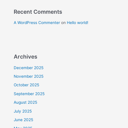
Recent Comments
A WordPress Commenter
on
Hello world!
Archives
December 2025
November 2025
October 2025
September 2025
August 2025
July 2025
June 2025